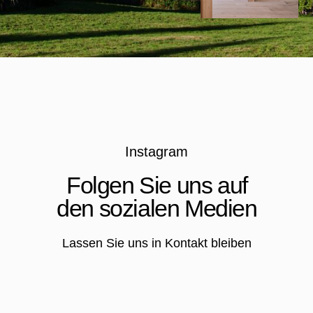
Kontakte
Wie finden Sie uns?
Address:
Hansleitnerweg N5, 39030 Terenten
Tel:
+39 335 628 41 11
E-mail:
chaletshansleitner@gmail.com