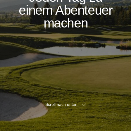
Scroll nach unten
Der Golfclub Pustertal
, am Fuße des
Kronplatzes gelegen, bietet ein angenehmes
und anspruchsvolles Golferlebnis inmitten der
Natur. Ob Anfänger oder Fortgeschrittener,
genießen Sie abwechslungsreiche
Spielmöglichkeiten und einen modernen
Trainingsplatz in malerischer Umgebung.